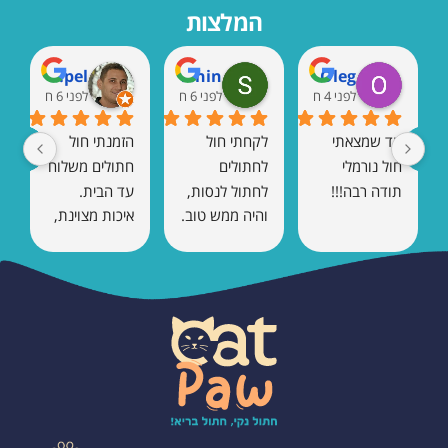
המלצות
Marat Rempel
Shaul Vaknin
Oleg
לפני 4 חודשים
לפני 6 חודשים
לפני 6 חודשים
עד שמצאתי 
לקחתי חול 
הזמנתי חול 
חול נורמלי 
לחתולים 
חתולים משלוח 
תודה רבה!!!
לחתול לנסות, 
עד הבית. 
והיה ממש טוב. 
איכות מצוינת, 
אין ריח 
כמעט בלי ריח, 
ומתגבש טוב.
והחתול הסתגל 
מיד. בהחלט 
אזמין שוב.