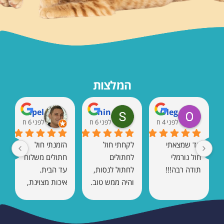
המלצות
Marat Rempel
Shaul Vaknin
Oleg
לפני 4 חודשים
לפני 6 חודשים
לפני 6 חודשים
עד שמצאתי 
לקחתי חול 
הזמנתי חול 
חול נורמלי 
לחתולים 
חתולים משלוח 
תודה רבה!!!
לחתול לנסות, 
עד הבית. 
והיה ממש טוב. 
איכות מצוינת, 
אין ריח 
כמעט בלי ריח, 
ומתגבש טוב.
והחתול הסתגל 
מיד. בהחלט 