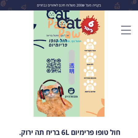
בקנייה מעל 200₪ משלוח חינם לאיזורים נבחרים
לחפש
חול טופו פרימיום 6L בריח תה ירוק.