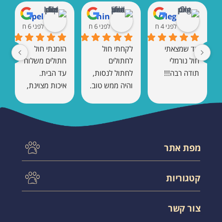
Marat Rempel
Shaul Vaknin
Oleg
לפני 4 חודשים
לפני 6 חודשים
לפני 6 חודשים
עד שמצאתי 
לקחתי חול 
הזמנתי חול 
חול נורמלי 
לחתולים 
חתולים משלוח 
תודה רבה!!!
לחתול לנסות, 
עד הבית. 
והיה ממש טוב. 
איכות מצוינת, 
אין ריח 
כמעט בלי ריח, 
ומתגבש טוב.
והחתול הסתגל 
מיד. בהחלט 
אזמין שוב.
מפת אתר
עמוד הבית
קטגוריות
תקנון אתר
צור קשר
לחתול בטיול
משלוחים
צור קשר
אקססוריס לחתול
שאלות תשובות