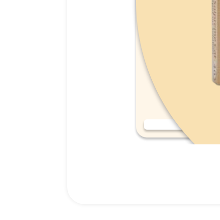
אמפולות סולפרם לחתול (Solpreme Cat) מידה S.
159.00
₪
רכישה מהירה