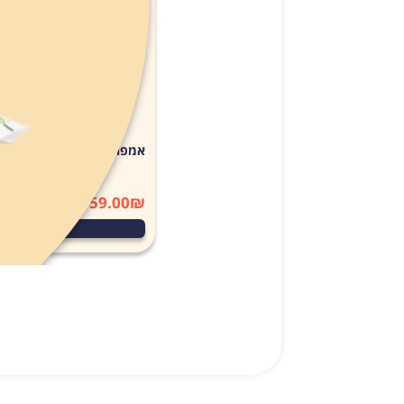
אמפולות סולפרם לחתול (Solpreme Cat) מידהL
159.00
₪