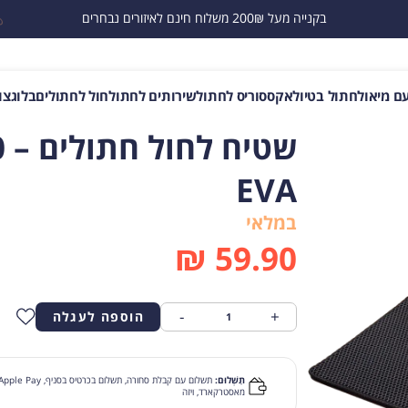
בקנייה מעל 200₪ משלוח חינם לאיזורים נבחרים
ם מיאו
לחתול בטיול
אקססוריס לחתול
שירותים לחתול
חול לחתולים
בלוג
צו
EVA
במלאי
₪
59.90
-
+
הוספה לעגלה
תַשְׁלוּם:
מאסטרקארד, ויזה