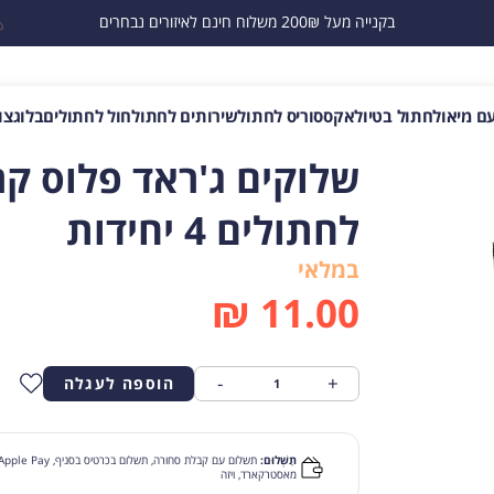
בקנייה מעל 200₪ משלוח חינם לאיזורים נבחרים
ם מיאו
לחתול בטיול
אקססוריס לחתול
שירותים לחתול
חול לחתולים
בלוג
צו
שלוקים ג'ראד פלוס קר
לחתולים 4 יחידות
במלאי
₪
11.00
-
+
הוספה לעגלה
תַשְׁלוּם:
מאסטרקארד, ויזה