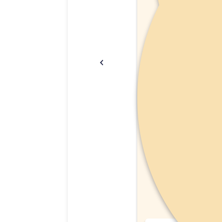
אמפולות סולפרם לחתול (Solpreme Cat) מידה S.
159.00
₪