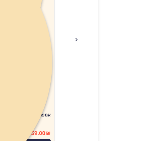
אין מ
אמפולות סולפרם לחתול (Solpreme Cat) מידהL
159.00
₪