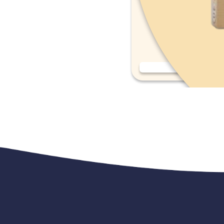
אמפולות סולפרם לחתול (Solpreme Cat) מידה S.
159.00
₪
רכישה מהירה