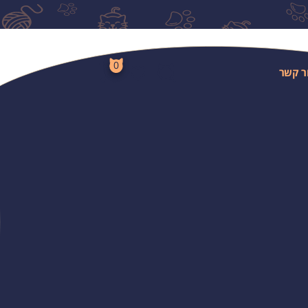
0
ר קשר
לחפש