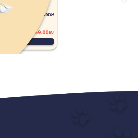
אמפולות סולפרם לחתול (Solpreme Cat) מידהL
159.00
₪