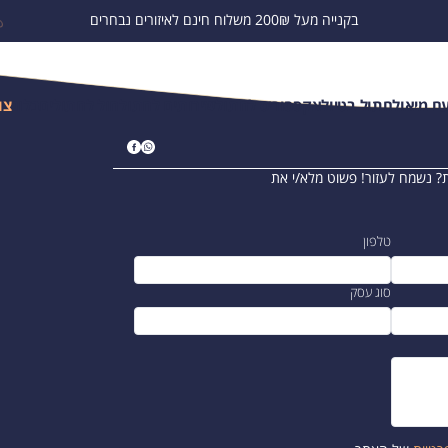
בקנייה מעל 200₪ משלוח חינם לאיזורים נבחרים
ם מיאו
לחתול בטיול
אקססוריס לחתול
שירותים לחתול
חול לחתולים
בלוג
צו
? נשמח לעזור! פשוט מלא/י את
טלפון
סוג עסק