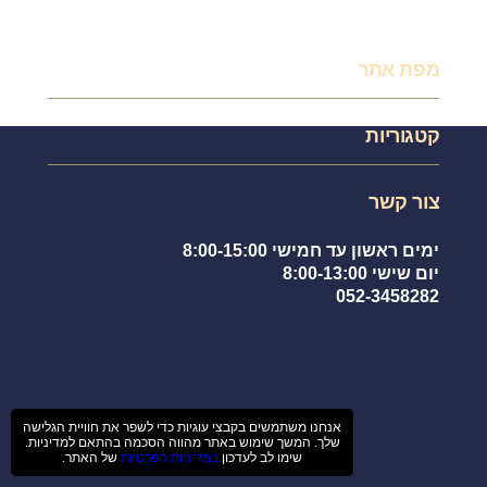
מפת אתר
עמוד הבית
קטגוריות
תקנון אתר
צור קשר
לחתול בטיול
משלוחים
צור קשר
אקססוריס לחתול
שאלות תשובות
שירותים לחתול
מועדפים
ימים ראשון עד חמישי 8:00-15:00
חול לחתולים
יום שישי 8:00-13:00
052-3458282
אנחנו משתמשים בקבצי עוגיות כדי לשפר את חוויית הגלישה
כל הזכויות שמורות 2025
שלך. המשך שימוש באתר מהווה הסכמה בהתאם למדיניות.
עיצוב ופיתוח אתרי אינטרנט
שימו לב לעדכון
במדיניות הפרטיות
של האתר.