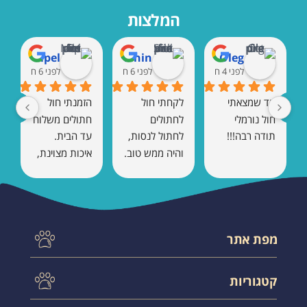
המלצות
Marat Rempel
Shaul Vaknin
Oleg
לפני 4 חודשים
לפני 6 חודשים
לפני 6 חודשים
עד שמצאתי 
לקחתי חול 
הזמנתי חול 
חול נורמלי 
לחתולים 
חתולים משלוח 
תודה רבה!!!
לחתול לנסות, 
עד הבית. 
והיה ממש טוב. 
איכות מצוינת, 
אין ריח 
כמעט בלי ריח, 
ומתגבש טוב.
והחתול הסתגל 
מיד. בהחלט 
אזמין שוב.
מפת אתר
עמוד הבית
קטגוריות
תקנון אתר
צור קשר