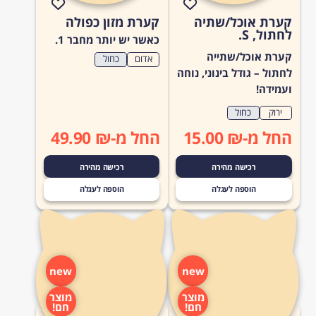
קערת אוכל/שתיה
קערת מזון כפולה
לחתול, S.
כאשר יש יותר מחבר 1.
קערת אוכל/שתייה
אדום
כחול
לחתול – גודל בינוני, נוחה
ועמידה!
ירוק
כחול
החל מ-₪ 15.00
החל מ-₪ 49.90
רכישה מהירה
רכישה מהירה
הוספה לעגלה
הוספה לעגלה
new
new
מוצר
מוצר
חם!
חם!