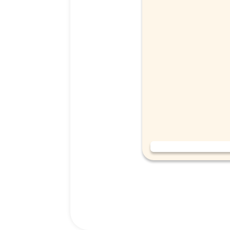
אמפולות סולפרם לחתול (Solpreme Cat) מידה S.
159.00
₪
רכישה מהירה