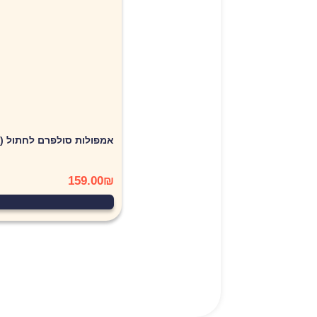
אין מ
אמפולות סולפרם לחתול (Solpreme Cat) מידהL
159.00
₪