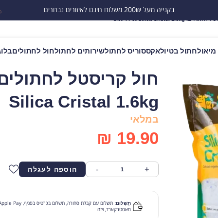
בקנייה מעל 200₪ משלוח חינם לאיזורים נבחרים
 Gift 4 Pet Silica Cristal 1.6kg
מיאו
לחתול בטיול
אקססוריס לחתול
שירותים לחתול
חול לחתולים
בלוג
Silica Cristal 1.6kg
במלאי
₪
19.90
-
+
הוספה לעגלה
תַשְׁלוּם:
מאסטרקארד, ויזה