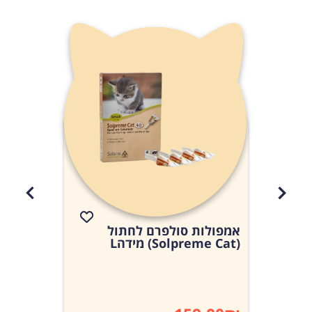
שלכם יאהב אותו מהשימוש הראשון!💡
אמפולות סולפרם לחתול
אמפולות
(Solpreme Cat) מידהL
(Solpreme Cat) מידה S.