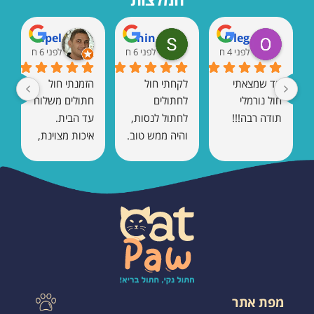
Marat Rempel
Shaul Vaknin
Oleg
לפני 4 חודשים
לפני 6 חודשים
לפני 6 חודשים
עד שמצאתי 
לקחתי חול 
הזמנתי חול 
חול נורמלי 
לחתולים 
חתולים משלוח 
תודה רבה!!!
לחתול לנסות, 
עד הבית. 
והיה ממש טוב. 
איכות מצוינת, 
אין ריח 
כמעט בלי ריח, 
ומתגבש טוב.
והחתול הסתגל 
מיד. בהחלט 
אזמין שוב.
מפת אתר