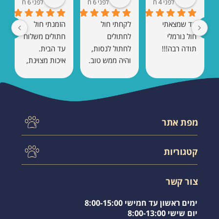
לפני 4 חודשים
לפני 6 חודשים
לפני 6 חודשים
עד שמצאתי 
לקחתי חול 
הזמנתי חול 
חול נורמלי 
לחתולים 
חתולים משלוח 
תודה רבה!!!
לחתול לנסות, 
עד הבית. 
והיה ממש טוב. 
איכות מצוינת, 
אין ריח 
כמעט בלי ריח, 
ומתגבש טוב.
והחתול הסתגל 
מיד. בהחלט 
אזמין שוב.
מפת אתר
עמוד הבית
קטגוריות
תקנון אתר
צור קשר
לחתול בטיול
משלוחים
צור קשר
אקססוריס לחתול
שאלות תשובות
שירותים לחתול
מועדפים
ימים ראשון עד חמישי 8:00-15:00
חול לחתולים
יום שישי 8:00-13:00