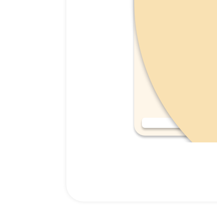
אמפולות סולפרם לחתול (Solpreme Cat) מידה S.
159.00
₪
רכישה מהירה