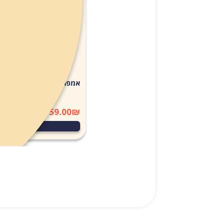
אמפולות סולפרם לחתול (Solpreme Cat) מידהL
159.00
₪