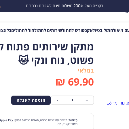
בקנייה מעל 200₪ משלוח חינם לאיזורים נבחרים
🐱
ם מיאו
לחתול בטיול
אקססוריס לחתול
שירותים לחתול
חול לחתולים
בלוג
צו
מתקן שירותים פתוח ל
פשוט, נוח ונקי 🐱
במלאי
₪
69.90
-
+
הוספה לעגלה
תַשְׁלוּם:
מאסטרקארד, ויזה