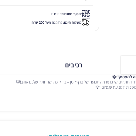
איסוף מחנויות:
בחינם
משלוח חינם:
להזמנה מעל
200 ש"ח
רכיבים
 להפסיק! 😺
רה החתולים שלנו מדמה תנועה של טרף קטן – בדיוק כמו שהחתול שלכם אוהב!💡
 גופנית ולמניעת שעמום.!💡