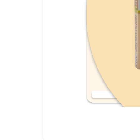
אמפולות סולפרם לחתול (Solpreme Cat) מידה S.
159.00
₪
רכישה מהירה