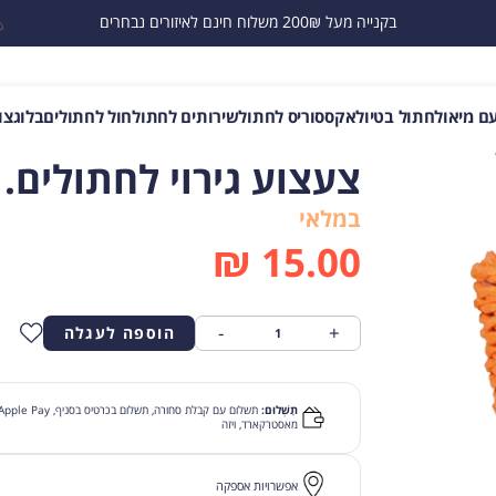
בקנייה מעל 200₪ משלוח חינם לאיזורים נבחרים
ם מיאו
לחתול בטיול
אקססוריס לחתול
שירותים לחתול
חול לחתולים
בלוג
צו
צעצוע גירוי לחתולים. 
במלאי
₪
15.00
-
+
הוספה לעגלה
תַשְׁלוּם:
מאסטרקארד, ויזה
אפשרויות אספקה