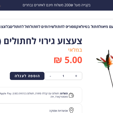
בקנייה מעל 200₪ משלוח חינם לאיזורים נבחרים
ם מיאו
לחתול בטיול
אקססוריס לחתול
שירותים לחתול
חול לחתולים
בלוג
צו
צעצוע גירוי לחתולים (י
במלאי
₪
5.00
-
+
הוספה לעגלה
תַשְׁלוּם:
מאסטרקארד, ויזה
אפשרויות אספקה