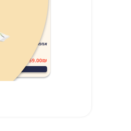
אמפולות סולפרם לחתול (Solpreme Cat) מידהL
159.00
₪