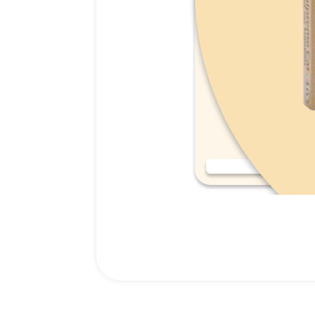
אמפולות סולפרם לחתול (Solpreme Cat) מידה S.
159.00
₪
רכישה מהירה