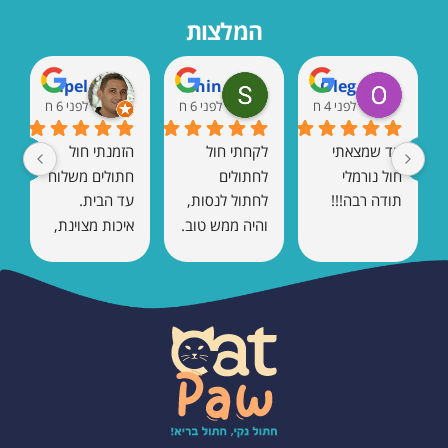
המלצות
Marat Rempel
Shaul Vaknin
Oleg
לפני 4 חודשים
לפני 6 חודשים
לפני 6 חודשים
עד שמצאתי 
לקחתי חול 
הזמנתי חול 
חול נורמלי 
לחתולים 
חתולים משלוח 
תודה רבה!!!
לחתול לנסות, 
עד הבית. 
והיה ממש טוב. 
איכות מצוינת, 
אין ריח 
כמעט בלי ריח, 
ומתגבש טוב.
והחתול הסתגל 
מיד. בהחלט 
אזמין שוב.